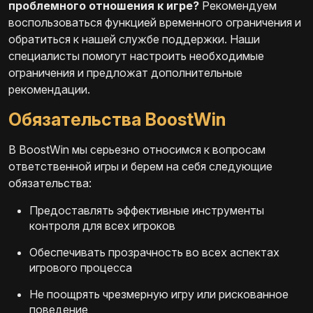
проблемного отношения к игре?
Рекомендуем
воспользоваться функцией временного ограничения и
обратиться к нашей службе поддержки. Наши
специалисты помогут настроить необходимые
ограничения и предложат дополнительные
рекомендации.
Обязательства BoostWin
В BoostWin мы серьезно относимся к вопросам
ответственной игры и берем на себя следующие
обязательства:
Предоставлять эффективные инструменты
контроля для всех игроков
Обеспечивать прозрачность во всех аспектах
игрового процесса
Не поощрять чрезмерную игру или рискованное
поведение