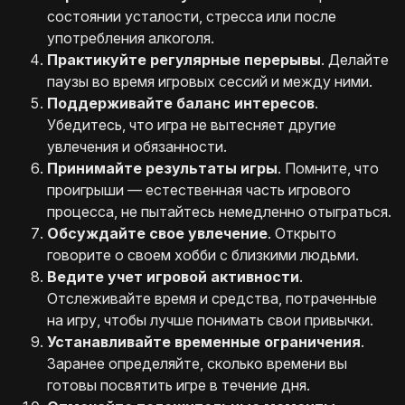
состоянии усталости, стресса или после
употребления алкоголя.
Практикуйте регулярные перерывы
. Делайте
паузы во время игровых сессий и между ними.
Поддерживайте баланс интересов
.
Убедитесь, что игра не вытесняет другие
увлечения и обязанности.
Принимайте результаты игры
. Помните, что
проигрыши — естественная часть игрового
процесса, не пытайтесь немедленно отыграться.
Обсуждайте свое увлечение
. Открыто
говорите о своем хобби с близкими людьми.
Ведите учет игровой активности
.
Отслеживайте время и средства, потраченные
на игру, чтобы лучше понимать свои привычки.
Устанавливайте временные ограничения
.
Заранее определяйте, сколько времени вы
готовы посвятить игре в течение дня.