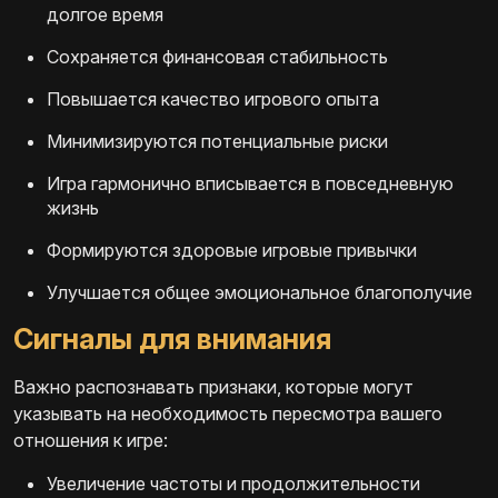
долгое время
Сохраняется финансовая стабильность
Повышается качество игрового опыта
Минимизируются потенциальные риски
Игра гармонично вписывается в повседневную
жизнь
Формируются здоровые игровые привычки
Улучшается общее эмоциональное благополучие
Сигналы для внимания
Важно распознавать признаки, которые могут
указывать на необходимость пересмотра вашего
отношения к игре:
Увеличение частоты и продолжительности