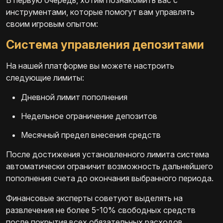
В первую очередь, хотим познакомить вас с
инструментами, которые помогут вам управлять
своим игровым опытом:
Система управления депозитами
На нашей платформе вы можете настроить
следующие лимиты:
Дневной лимит пополнения
Недельное ограничение депозитов
Месячный предел внесения средств
После достижения установленного лимита система
автоматически ограничит возможность дальнейшего
пополнения счета до окончания выбранного периода.
Финансовые эксперты советуют выделять на
развлечения не более 5-10% свободных средств
после покрытия всех обязательных расходов.