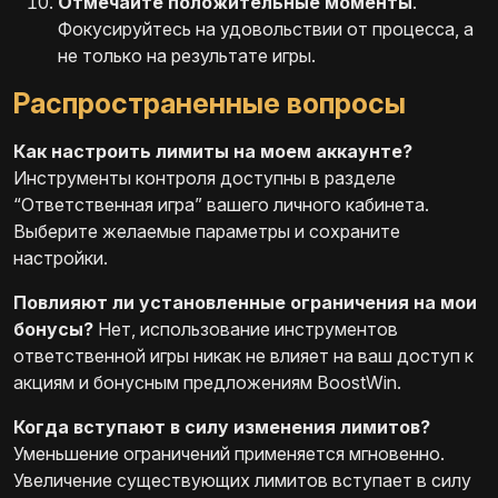
Отмечайте положительные моменты
.
Фокусируйтесь на удовольствии от процесса, а
не только на результате игры.
Распространенные вопросы
Как настроить лимиты на моем аккаунте?
Инструменты контроля доступны в разделе
“Ответственная игра” вашего личного кабинета.
Выберите желаемые параметры и сохраните
настройки.
Повлияют ли установленные ограничения на мои
бонусы?
Нет, использование инструментов
ответственной игры никак не влияет на ваш доступ к
акциям и бонусным предложениям BoostWin.
Когда вступают в силу изменения лимитов?
Уменьшение ограничений применяется мгновенно.
Увеличение существующих лимитов вступает в силу