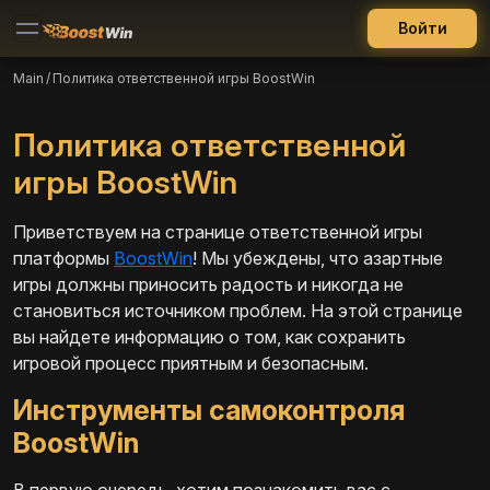
Войти
Main
/
Политика ответственной игры BoostWin
Политика ответственной
игры BoostWin
Приветствуем на странице ответственной игры
платформы
BoostWin
! Мы убеждены, что азартные
игры должны приносить радость и никогда не
становиться источником проблем. На этой странице
вы найдете информацию о том, как сохранить
игровой процесс приятным и безопасным.
Инструменты самоконтроля
BoostWin