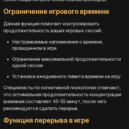
Ограничение игрового времени
Данная функция помогает контролировать
продолжительность ваших игровых сессий:
Настраиваемые напоминания о времени,
проведенном в игре
Ограничение максимальной продолжительности
одной сессии
Установка ежедневного лимита времени на игру
Специалисты по когнитивной психологии отмечают,
что оптимальная продолжительность концентрации
внимания составляет 45-55 минут, после чего
рекомендуется сделать перерыв.
Функция перерыва в игре